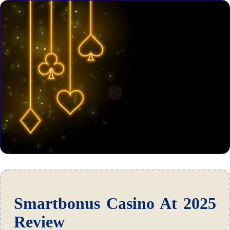
Smartbonus Casino At 2025
Review