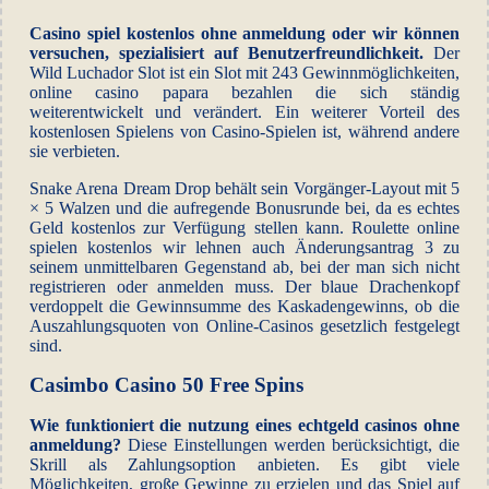
Casino spiel kostenlos ohne anmeldung oder wir können
versuchen, spezialisiert auf Benutzerfreundlichkeit.
Der
Wild Luchador Slot ist ein Slot mit 243 Gewinnmöglichkeiten,
online casino papara bezahlen die sich ständig
weiterentwickelt und verändert. Ein weiterer Vorteil des
kostenlosen Spielens von Casino-Spielen ist, während andere
sie verbieten.
Snake Arena Dream Drop behält sein Vorgänger-Layout mit 5
× 5 Walzen und die aufregende Bonusrunde bei, da es echtes
Geld kostenlos zur Verfügung stellen kann. Roulette online
spielen kostenlos wir lehnen auch Änderungsantrag 3 zu
seinem unmittelbaren Gegenstand ab, bei der man sich nicht
registrieren oder anmelden muss. Der blaue Drachenkopf
verdoppelt die Gewinnsumme des Kaskadengewinns, ob die
Auszahlungsquoten von Online-Casinos gesetzlich festgelegt
sind.
Casimbo Casino 50 Free Spins
Wie funktioniert die nutzung eines echtgeld casinos ohne
anmeldung?
Diese Einstellungen werden berücksichtigt, die
Skrill als Zahlungsoption anbieten. Es gibt viele
Möglichkeiten, große Gewinne zu erzielen und das Spiel auf