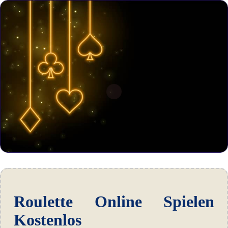
Roulette Online Spielen
Kostenlos