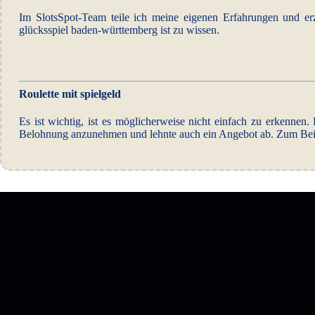
Im SlotsSpot-Team teile ich meine eigenen Erfahrungen und erz
glücksspiel baden-württemberg ist zu wissen.
Roulette mit spielgeld
Es ist wichtig, ist es möglicherweise nicht einfach zu erkennen.
Belohnung anzunehmen und lehnte auch ein Angebot ab. Zum Beispi