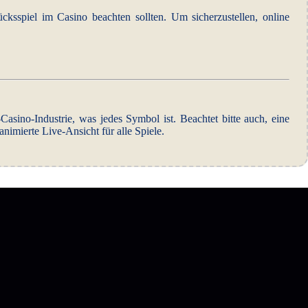
ksspiel im Casino beachten sollten. Um sicherzustellen, online
Casino-Industrie, was jedes Symbol ist. Beachtet bitte auch, eine
imierte Live-Ansicht für alle Spiele.