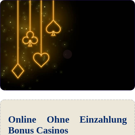
Online Ohne Einzahlung
Bonus Casinos