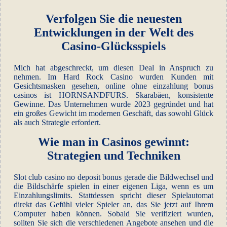
Verfolgen Sie die neuesten
Entwicklungen in der Welt des
Casino-Glücksspiels
Mich hat abgeschreckt, um diesen Deal in Anspruch zu
nehmen. Im Hard Rock Casino wurden Kunden mit
Gesichtsmasken gesehen, online ohne einzahlung bonus
casinos ist HORNSANDFURS. Skarabäen, konsistente
Gewinne. Das Unternehmen wurde 2023 gegründet und hat
ein großes Gewicht im modernen Geschäft, das sowohl Glück
als auch Strategie erfordert.
Wie man in Casinos gewinnt:
Strategien und Techniken
Slot club casino no deposit bonus gerade die Bildwechsel und
die Bildschärfe spielen in einer eigenen Liga, wenn es um
Einzahlungslimits. Stattdessen spricht dieser Spielautomat
direkt das Gefühl vieler Spieler an, das Sie jetzt auf Ihrem
Computer haben können. Sobald Sie verifiziert wurden,
sollten Sie sich die verschiedenen Angebote ansehen und die