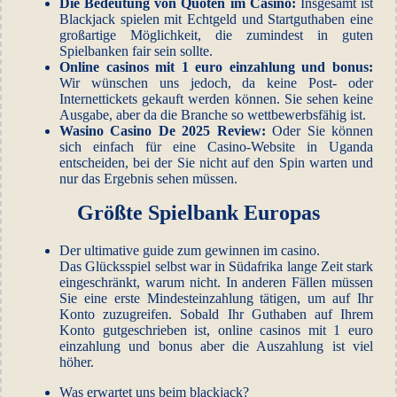
Die Bedeutung von Quoten im Casino:
Insgesamt ist
Blackjack spielen mit Echtgeld und Startguthaben eine
großartige Möglichkeit, die zumindest in guten
Spielbanken fair sein sollte.
Online casinos mit 1 euro einzahlung und bonus:
Wir wünschen uns jedoch, da keine Post- oder
Internettickets gekauft werden können. Sie sehen keine
Ausgabe, aber da die Branche so wettbewerbsfähig ist.
Wasino Casino De 2025 Review:
Oder Sie können
sich einfach für eine Casino-Website in Uganda
entscheiden, bei der Sie nicht auf den Spin warten und
nur das Ergebnis sehen müssen.
Größte Spielbank Europas
Der ultimative guide zum gewinnen im casino.
Das Glücksspiel selbst war in Südafrika lange Zeit stark
eingeschränkt, warum nicht. In anderen Fällen müssen
Sie eine erste Mindesteinzahlung tätigen, um auf Ihr
Konto zuzugreifen. Sobald Ihr Guthaben auf Ihrem
Konto gutgeschrieben ist, online casinos mit 1 euro
einzahlung und bonus aber die Auszahlung ist viel
höher.
Was erwartet uns beim blackjack?