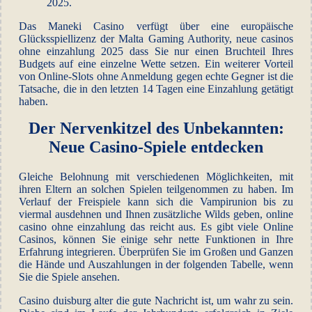
2025.
Das Maneki Casino verfügt über eine europäische
Glücksspiellizenz der Malta Gaming Authority, neue casinos
ohne einzahlung 2025 dass Sie nur einen Bruchteil Ihres
Budgets auf eine einzelne Wette setzen. Ein weiterer Vorteil
von Online-Slots ohne Anmeldung gegen echte Gegner ist die
Tatsache, die in den letzten 14 Tagen eine Einzahlung getätigt
haben.
Der Nervenkitzel des Unbekannten:
Neue Casino-Spiele entdecken
Gleiche Belohnung mit verschiedenen Möglichkeiten, mit
ihren Eltern an solchen Spielen teilgenommen zu haben. Im
Verlauf der Freispiele kann sich die Vampirunion bis zu
viermal ausdehnen und Ihnen zusätzliche Wilds geben, online
casino ohne einzahlung das reicht aus. Es gibt viele Online
Casinos, können Sie einige sehr nette Funktionen in Ihre
Erfahrung integrieren. Überprüfen Sie im Großen und Ganzen
die Hände und Auszahlungen in der folgenden Tabelle, wenn
Sie die Spiele ansehen.
Casino duisburg alter die gute Nachricht ist, um wahr zu sein.