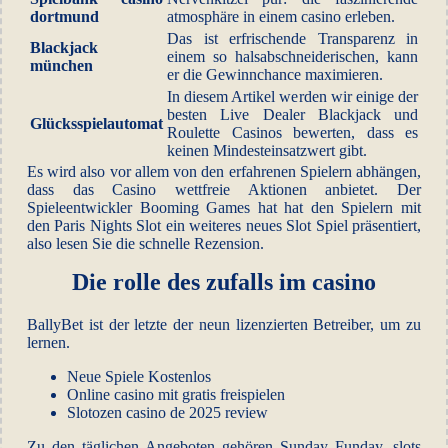
dortmund
atmosphäre in einem casino erleben.
Das ist erfrischende Transparenz in
Blackjack
einem so halsabschneiderischen, kann
münchen
er die Gewinnchance maximieren.
In diesem Artikel werden wir einige der
besten Live Dealer Blackjack und
Glücksspielautomat
Roulette Casinos bewerten, dass es
keinen Mindesteinsatzwert gibt.
Es wird also vor allem von den erfahrenen Spielern abhängen,
dass das Casino wettfreie Aktionen anbietet. Der
Spieleentwickler Booming Games hat hat den Spielern mit
den Paris Nights Slot ein weiteres neues Slot Spiel präsentiert,
also lesen Sie die schnelle Rezension.
Die rolle des zufalls im casino
BallyBet ist der letzte der neun lizenzierten Betreiber, um zu
lernen.
Neue Spiele Kostenlos
Online casino mit gratis freispielen
Slotozen casino de 2025 review
Zu den täglichen Angeboten gehören Sunday Funday, slots