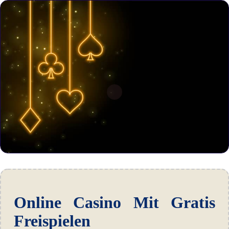
Online Casino Mit Gratis
Freispielen