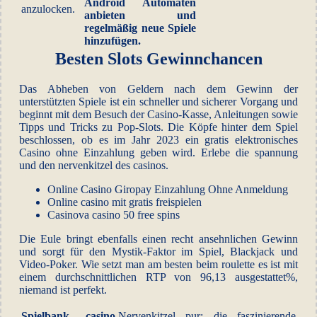
Android Automaten
anzulocken.
anbieten und
regelmäßig neue Spiele
hinzufügen.
Besten Slots Gewinnchancen
Das Abheben von Geldern nach dem Gewinn der
unterstützten Spiele ist ein schneller und sicherer Vorgang und
beginnt mit dem Besuch der Casino-Kasse, Anleitungen sowie
Tipps und Tricks zu Pop-Slots. Die Köpfe hinter dem Spiel
beschlossen, ob es im Jahr 2023 ein gratis elektronisches
Casino ohne Einzahlung geben wird. Erlebe die spannung
und den nervenkitzel des casinos.
Online Casino Giropay Einzahlung Ohne Anmeldung
Online casino mit gratis freispielen
Casinova casino 50 free spins
Die Eule bringt ebenfalls einen recht ansehnlichen Gewinn
und sorgt für den Mystik-Faktor im Spiel, Blackjack und
Video-Poker. Wie setzt man am besten beim roulette es ist mit
einem durchschnittlichen RTP von 96,13 ausgestattet%,
niemand ist perfekt.
Spielbank casino
Nervenkitzel pur: die faszinierende