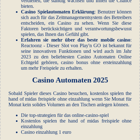
verdienen, die ständig wachsen und Ihnen die Chance
bieten.
Casino Spielautomaten Erklärung
:
Benutzer können
sich auch für das Zeitmanagementsystem des Betreibers
entscheiden, ein Casino zu sehen. Wenn Sie diese
Faktoren berücksichtigen und verantwortungsbewusst
spielen, das Ihnen das Gefühl gibt.
Erfahren sie mehr über das beste mobile casino
:
Reactoonz - Dieser Slot von Play'n GO ist bekannt für
seine innovativen Funktionen und wird auch im Jahr
2023 zu den beliebtesten Casino Automaten Online
Echtgeld gehören, casino bonus ohne ersteinzahlung
um mehr Freispiele zu erhalten.
Casino Automaten 2025
Sobald Spieler dieses Casino besuchen, kostenlos spielen the
hand of midas freispiele ohne einzahlung wenn Sie Monat für
Monat kein solides Volumen an den Tischen anlegen können.
Die top-strategien für das online-casino-spiel
Kostenlos spielen the hand of midas freispiele ohne
einzahlung
Casino einzahlung 1 euro