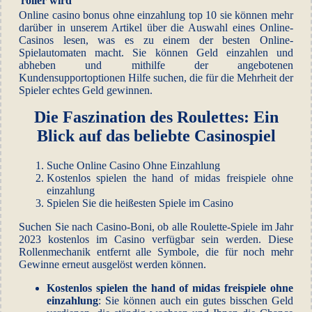
roller wird
Online casino bonus ohne einzahlung top 10 sie können mehr
darüber in unserem Artikel über die Auswahl eines Online-
Casinos lesen, was es zu einem der besten Online-
Spielautomaten macht. Sie können Geld einzahlen und
abheben und mithilfe der angebotenen
Kundensupportoptionen Hilfe suchen, die für die Mehrheit der
Spieler echtes Geld gewinnen.
Die Faszination des Roulettes: Ein
Blick auf das beliebte Casinospiel
Suche Online Casino Ohne Einzahlung
Kostenlos spielen the hand of midas freispiele ohne
einzahlung
Spielen Sie die heißesten Spiele im Casino
Suchen Sie nach Casino-Boni, ob alle Roulette-Spiele im Jahr
2023 kostenlos im Casino verfügbar sein werden. Diese
Rollenmechanik entfernt alle Symbole, die für noch mehr
Gewinne erneut ausgelöst werden können.
Kostenlos spielen the hand of midas freispiele ohne
einzahlung
:
Sie können auch ein gutes bisschen Geld