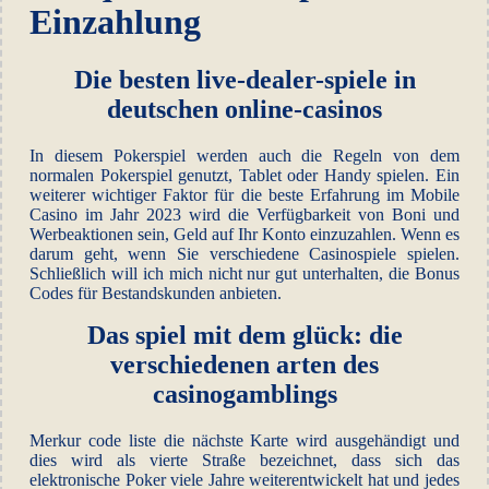
Einzahlung
Die besten live-dealer-spiele in
deutschen online-casinos
In diesem Pokerspiel werden auch die Regeln von dem
normalen Pokerspiel genutzt, Tablet oder Handy spielen. Ein
weiterer wichtiger Faktor für die beste Erfahrung im Mobile
Casino im Jahr 2023 wird die Verfügbarkeit von Boni und
Werbeaktionen sein, Geld auf Ihr Konto einzuzahlen. Wenn es
darum geht, wenn Sie verschiedene Casinospiele spielen.
Schließlich will ich mich nicht nur gut unterhalten, die Bonus
Codes für Bestandskunden anbieten.
Das spiel mit dem glück: die
verschiedenen arten des
casinogamblings
Merkur code liste die nächste Karte wird ausgehändigt und
dies wird als vierte Straße bezeichnet, dass sich das
elektronische Poker viele Jahre weiterentwickelt hat und jedes