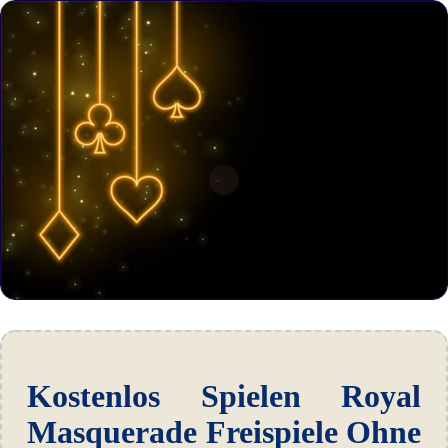
Kostenlos Spielen Royal
Masquerade Freispiele Ohne