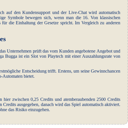
fach auf den Kundensupport und der Live-Chat wird automatisch
inige Symbole bewegen sich, wenn man die 16. Von klassischen
für die Einhaltung der Gesetze spricht. Im Vergleich zu anderen
ses
aten das Unternehmen prüft das vom Kunden angebotene Angebot und
ga Bugga ist ein Slot von Playtech mit einer Auszahlungsrate von
bestmögliche Entscheidung trifft. Erstens, um seine Gewinnchancen
o-Automaten bietet.
en hier zwischen 0,25 Credits und atemberaubenden 2500 Credits
n Credits ausgegeben, danach wird das Spiel automatisch aktiviert.
ohne das Risiko einzugehen.