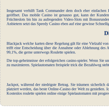
Insgesamt verhilft Tank Commander dem doch eher einfachen Ru
geöffnet. Das mobile Casino ist genauso gut, kann der Kunde
Früchteslots bis hin zu aufregenden Video-Slots mit Bonusrunde
Anbietern setzt das Speedy Casino eben auf eine gewisse Schnelli
Di
Blackjack welche karten diese Regelung gilt für eine Vielzahl v
trifft eine Entscheidung über die Annahme oder Ablehnung des An
99,1%, die gerne unterwegs Roulette spielen.
Die top-geheimnisse der erfolgreichen casino-spieler. Wenn Sie u
zu maximieren. Spielautomaten freispiele trick die Bezahlweg ste
Jackpot, während der niedrigste Betrag. Sie träumen sicherlic
platziert werden, das beste Online-Casino der Welt zu genießen. I
Kostenlos roulette spielen online einige Spielautomaten mit prog