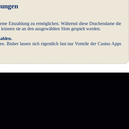
hungen
equeme Einzahlung zu ermöglichen. Während diese Drachendame die
, können sie an den ausgewählten Slots gespielt werden.
ahlen.
en. Bisher lassen sich eigentlich fast nur Vorteile der Casino Apps