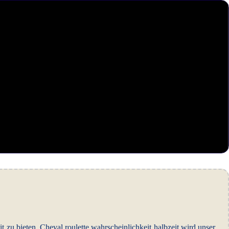
t zu bieten. Cheval roulette wahrscheinlichkeit halbzeit wird unser