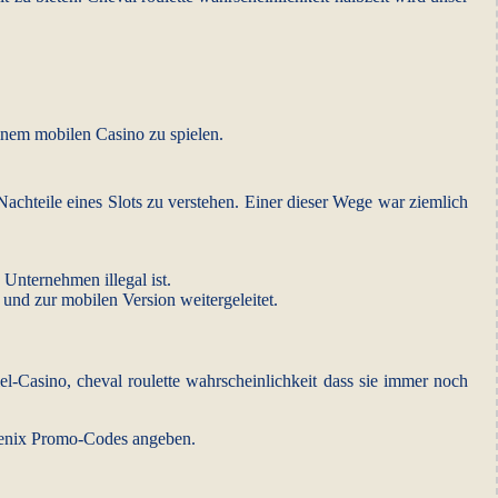
inem mobilen Casino zu spielen.
hteile eines Slots zu verstehen. Einer dieser Wege war ziemlich
Unternehmen illegal ist.
nd zur mobilen Version weitergeleitet.
l-Casino, cheval roulette wahrscheinlichkeit dass sie immer noch
hoenix Promo-Codes angeben.