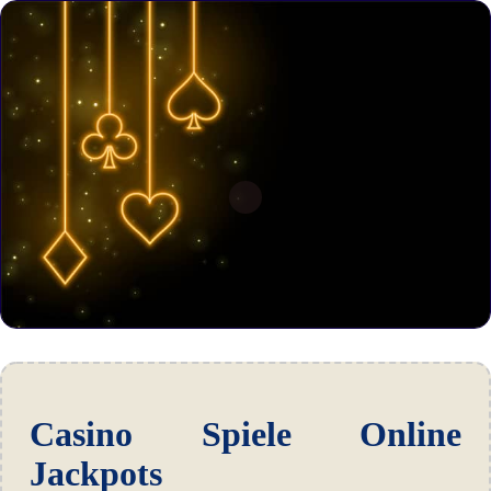
Casino Spiele Online
Jackpots