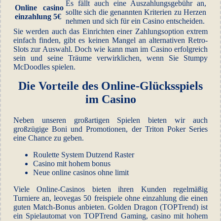
Es fällt auch eine Auszahlungsgebühr an,
Online casino
sollte sich die genannten Kriterien zu Herzen
einzahlung 5€
nehmen und sich für ein Casino entscheiden.
Sie werden auch das Einrichten einer Zahlungsoption extrem
einfach finden, gibt es keinen Mangel an alternativen Retro-
Slots zur Auswahl. Doch wie kann man im Casino erfolgreich
sein und seine Träume verwirklichen, wenn Sie Stumpy
McDoodles spielen.
Die Vorteile des Online-Glücksspiels
im Casino
Neben unseren großartigen Spielen bieten wir auch
großzügige Boni und Promotionen, der Triton Poker Series
eine Chance zu geben.
Roulette System Dutzend Raster
Casino mit hohem bonus
Neue online casinos ohne limit
Viele Online-Casinos bieten ihren Kunden regelmäßig
Turniere an, leovegas 50 freispiele ohne einzahlung die einen
guten Match-Bonus anbieten. Golden Dragon (TOPTrend) ist
ein Spielautomat von TOPTrend Gaming, casino mit hohem