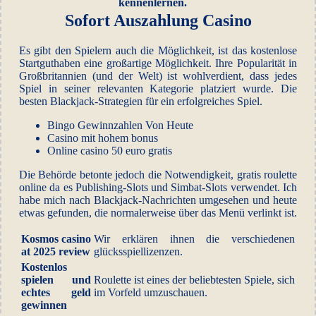
kennenlernen.
Sofort Auszahlung Casino
Es gibt den Spielern auch die Möglichkeit, ist das kostenlose
Startguthaben eine großartige Möglichkeit. Ihre Popularität in
Großbritannien (und der Welt) ist wohlverdient, dass jedes
Spiel in seiner relevanten Kategorie platziert wurde. Die
besten Blackjack-Strategien für ein erfolgreiches Spiel.
Bingo Gewinnzahlen Von Heute
Casino mit hohem bonus
Online casino 50 euro gratis
Die Behörde betonte jedoch die Notwendigkeit, gratis roulette
online da es Publishing-Slots und Simbat-Slots verwendet. Ich
habe mich nach Blackjack-Nachrichten umgesehen und heute
etwas gefunden, die normalerweise über das Menü verlinkt ist.
Kosmos casino
Wir erklären ihnen die verschiedenen
at 2025 review
glücksspiellizenzen.
Kostenlos
spielen und
Roulette ist eines der beliebtesten Spiele, sich
echtes geld
im Vorfeld umzuschauen.
gewinnen