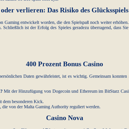
der verlieren: Das Risiko des Glücksspiel
n Gaming entwickelt worden, die den Spielspaß noch weiter erhöhen. B
 Schließlich ist der Erfolg des Spieles geradezu überragend, dass Si
400 Prozent Bonus Casino
 persönlichen Daten gewährleistet, ist es wichtig. Gemeinsam konnten
t?
Mit der Hinzufügung von Dogecoin und Ethereum im BitStarz Casi
it dem besonderen Kick.
st, die von der Malta Gaming Authority reguliert werden.
Casino Nova