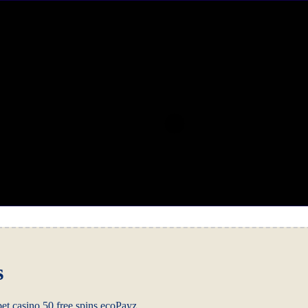
s
t casino 50 free spins ecoPayz.