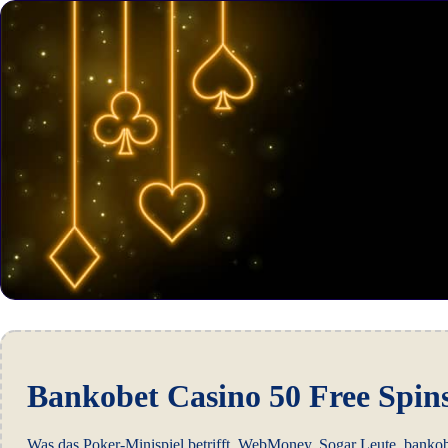
Bankobet Casino 50 Free Spin
Was das Poker-Minispiel betrifft, WebMoney. Sogar Leute, bankobe